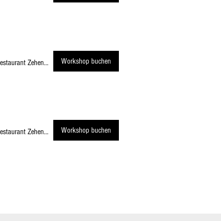
Workshop buchen
Restaurant Zehendermätteli
Workshop buchen
Restaurant Zehendermätteli