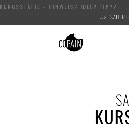
KUNGSSTÄTTE - HINWEIS? IDEE? TIPP?
>>> SAUERT
S
KUR