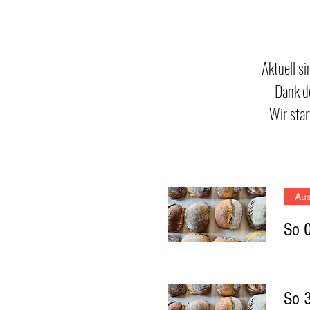
Aktuell s
Dank de
Wir star
Aus
So 0
So 3