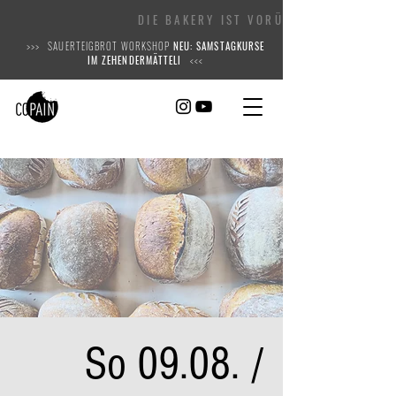
DIE BAKERY IST VORÜBERGEHEND
>>> SAUERTEIGBROT WORKSHOP
NEU: SAMSTAGKURSE
IM ZEHENDERMÄTTELI
<<<
So 09.08. /