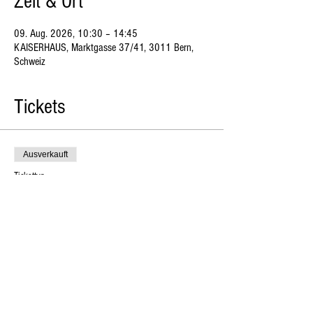
Zeit & Ort
09. Aug. 2026, 10:30 – 14:45
KAISERHAUS, Marktgasse 37/41, 3011 Bern,
Schweiz
Tickets
Ausverkauft
Tickettyp
Sauerteigbrot Workshop
Preis
CHF 240.00
Diese Veranstaltung ist
ausverkauft